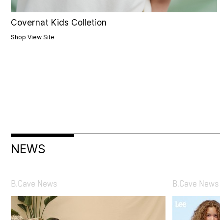
WackyWilly Collection
Shop View Site
NEWS
B.Cave News
B.Cave News