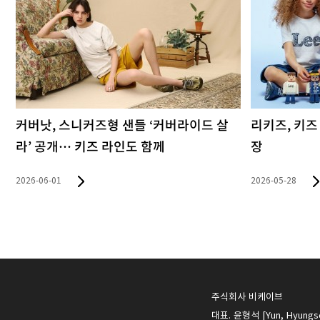
리키즈, 키즈 데님 틈새 적중…매출 급성
커버낫키즈,
장
레이드한 '커
2026-05-28
2026-05-20
주식회사 비케이브
대표. 윤형석 [Yun, Hyungs