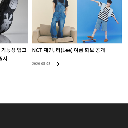
보 공개
커버낫, 일상과 휴양지 잇는 서머 스타일링
제안
2026-05-07
2