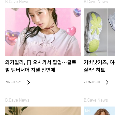
B.Cave News
B.Cave News
와키윌리, 日 오사카서 팝업…글로
커버낫키즈, 여
벌 앰버서더 지젤 전면에
살라' 히트
2026-07-26
2026-06-30
B.Cave News
B.Cave News